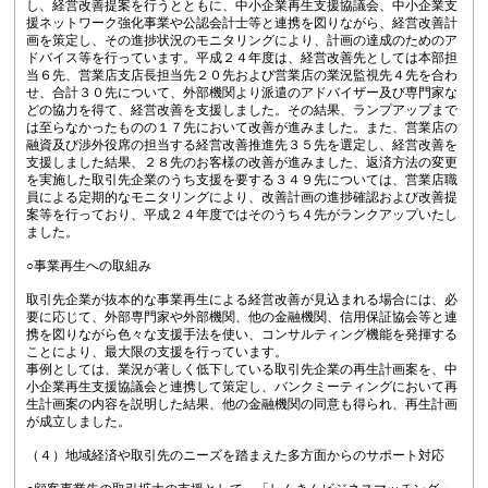
し、経営改善提案を行うとともに、中小企業再生支援協議会、中小企業支
援ネットワーク強化事業や公認会計士等と連携を図りながら、経営改善計
画を策定し、その進捗状況のモニタリングにより、計画の達成のためのア
ドバイス等を行っています。平成２４年度は、経営改善先としては本部担
当６先、営業店支店長担当先２０先および営業店の業況監視先４先を合わ
せ、合計３０先について、外部機関より派遣のアドバイザー及び専門家な
どの協力を得て、経営改善を支援しました。その結果、ランプアップまで
は至らなかったものの１７先において改善が進みました。また、営業店の
融資及び渉外役席の担当する経営改善推進先３５先を選定し、経営改善を
支援しました結果、２８先のお客様の改善が進みました、返済方法の変更
を実施した取引先企業のうち支援を要する３４９先については、営業店職
員による定期的なモニタリングにより、改善計画の進捗確認および改善提
案等を行っており、平成２４年度ではそのうち４先がランクアップいたし
ました。
○事業再生への取組み
取引先企業が抜本的な事業再生による経営改善が見込まれる場合には、必
要に応じて、外部専門家や外部機関、他の金融機関、信用保証協会等と連
携を図りながら色々な支援手法を使い、コンサルティング機能を発揮する
ことにより、最大限の支援を行っています。
事例としては、業況が著しく低下している取引先企業の再生計画案を、中
小企業再生支援協議会と連携して策定し、バンクミーティングにおいて再
生計画案の内容を説明した結果、他の金融機関の同意も得られ、再生計画
が成立しました。
（４）地域経済や取引先のニーズを踏まえた多方面からのサポート対応