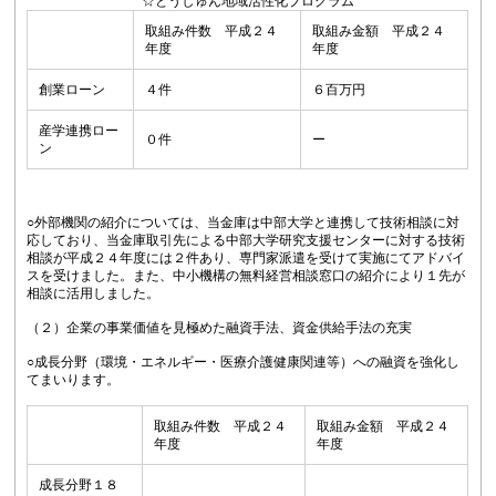
☆とうしゅん地域活性化プログラム
取組み件数 平成２４
取組み金額 平成２４
年度
年度
創業ローン
４件
６百万円
産学連携ロー
０件
ー
ン
○外部機関の紹介については、当金庫は中部大学と連携して技術相談に対
応しており、当金庫取引先による中部大学研究支援センターに対する技術
相談が平成２４年度には２件あり、専門家派遣を受けて実施にてアドバイ
スを受けました。また、中小機構の無料経営相談窓口の紹介により１先が
相談に活用しました。
（２）企業の事業価値を見極めた融資手法、資金供給手法の充実
○成長分野（環境・エネルギー・医療介護健康関連等）への融資を強化し
てまいります。
取組み件数 平成２４
取組み金額 平成２４
年度
年度
成長分野１８