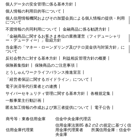
個人データの安全管理に係る基本方針
個人情報の利用目的等について
個人信用情報機関およびその加盟会員による個人情報の提供・利用
について
不渡情報の共同利用について
金融商品に係る勧誘方針
「金融商品に関するお客さま本位の業務運営（フィデューシャリ
ー・デューティー）」取組方針
当金庫の「マネー・ローンダリング及びテロ資金供与対策方針」に
ついて
反社会勢力に対する基本方針
利益相反管理方針の概要
保険募集指針
保険商品のご注意事項
とうしゅんワークライフバランス推進宣言
「経営者保証に関するガイドライン」について
電子決済等代行業者との連携
サイバーセキュリティ管理に関する基本方針
各種規定集
一般事業主行動計画
匿名加工情報の作成および第三者提供について
電子公告
商号等：東春信用金庫
信金中央金庫代理店
信用金庫法第85 条2 の2 の規定に基づく信
信用金庫代理業
用金庫代理業者 所属信用金庫：信金中
央金庫