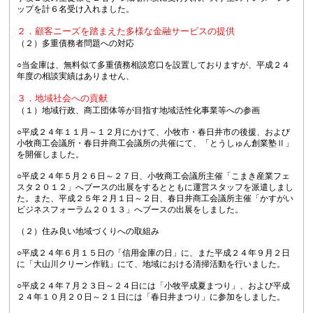
ップを計６名受け入れました。
２．顧客ニーズを踏まえた多様な金融サービスの提供
（２）多重債務者問題への対応
○当金庫は、無料似て多重債務相談窓口を設置しておりますが、平成２４
年度の相談実績はありません、
３．地域社会への貢献
（１）地域行政、商工団体等が目指す地域活性化事業等への参画
○平成２４年１１月～１２月にかけて、小牧市・春日井市の後援、および
小牧商工会議所・春日井商工会議所の共催にて、「とうしゅん創業塾Ⅱ」
を開催しました。
○平成２４年５月２６日～２７日、小牧商工会議所主催「こまき産業フェ
スタ２０１２」へブースの出展をするとともに運営スタッフを派遣しまし
た。また、平成２５年２月１日～２日、春日井商工会議所主催「かすがい
ビジネスフォーラム２０１３」へブースの出展をしました。
（２）住み良い地域づくりへの取組み
○平成２４年６月１５日の「信用金庫の日」に、また平成２４年９月２日
に「大山川クリーン作戦」にて、地域における清掃活動を行いました。
○平成２４年７月２３日～２４日には「小牧平成夏まつり」、および平成
２４年１０月２０日～２１日には「春日井まつり」に参加をしました。