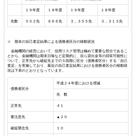
１９年度
１８年度
１９年度
１８年度
先数
５０２先
６６６先
３，３５５先
３，３１３先
☆ 期末の自己査定結果による債務者区分の移動状況
金融機関の経営において、信用リスク管理は極めて重要な部分であるこ
とから、金融機関は期末日毎など定期的に、自ら貸出金等の回収可能性に
ついて、正常先から破綻先までの５段階に区分（債務者区分）する「自己
査定」を実施しており、最近の自己査定結果における債務者区分の移動状
況は下表のとおりとなっています。
平成２４年度における増減
債務者区分
先 数
正常先
４１
要注意先
▲２０
破綻懸念先
１０