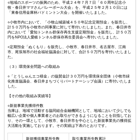
○地域のスポーツの振興のため、平成２４年７月７日「６０周年記念小
牧・春日井ママさんバレーボール大会」を、平成２５年２月１０日には
「東春信用金庫杯バドミントン大会」を開催いたしました。
○小牧市内において、「小牧山城築城４５０年記念定期預金」を販売し、
計５０万円を小牧市の同事業に対して寄付いたしました。また、春日井市
内において「愛知トンネル群保存再生支援定期預金」を販売し、計５０万
円をNPO法人愛岐トンネル群保存再生委員会へ寄付いたしました。
○定期預金「ぬくもり」を販売し、小牧市、春日井市、名古屋市、江南
市、尾張旭市の社会福祉協議会に対して、合計５０万円を寄付いたしまし
た。
（３）環境保全問題への取組み
○「とうしゅんエコ積金」の協賛金計３０万円を環境保全団体（小牧市緑
化推進協議会、春日井まちづくりパートナーシップ会議）に寄付いたしま
した。
【その他の取組み実績等】
○新規事業先獲得件数
当庫は、地域で活動する協同組合金融機関として、地域において少しでも
幅広い企業や個人事業者とのお取引ができるようになることを目指してお
り、その一環として、小牧市、春日井市を中心とした新規事業先の獲得拡
大活動を実施しております。その実績は下表のとおりです。
新規獲得事業所先数
取引事業所先数累計