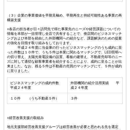
（３）企業の事業価値を早期見極め、早期再生と持続可能性ある事業の再
構築支援
○各店の担当者が日々訪問先で得た事業先のニーズや経営課題についての
情報を本部が一括管理し全店で共有することで、僚店間のビジネスマッチ
ングおよび本部を経由した外部機関への紹介など、課題解決のための提案
の強化を目指す取り組みをしております。
平成２４年度に当金庫の行ったビジネスマッチングのうち成約に至
った件数は１０件で、うち５件は本業に関わるマッチングで、LED照明へ
の切り替え、太陽光発電設備の設置、看板の建替え、不動産売却等のニー
ズに対して適切な顧客事業者を紹介することにより、成約に至ることが出
来ました。なお、残る５件は不動産の売買のマッチングにて、５件が成約
に至りました。
ビジネスマッチングの成約件数
外部機関の紹介活用実績 平
平成２４年度
成２４年度
１０件 （うち不動産５件）
３件
○経営改善支援の取組み
地元支援部経営改善支援グループは経営改善が必要と思われる先を選定