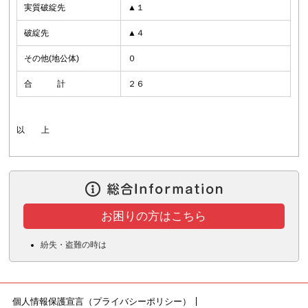
実質破綻先
▲１
破綻先
▲４
その他(地公体)
０
合 計
２６
以 上
お困りの方はこちら
紛失・盗難の時は
個人情報保護宣言（プライバシーポリシー）