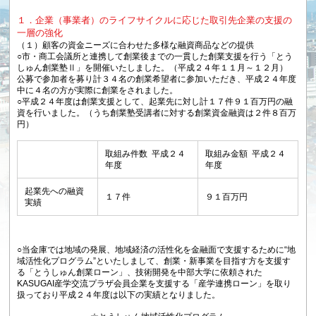
１．企業（事業者）のライフサイクルに応じた取引先企業の支援の
一層の強化
（１）顧客の資金ニーズに合わせた多様な融資商品などの提供
○市・商工会議所と連携して創業後までの一貫した創業支援を行う「とう
しゅん創業塾Ⅱ」を開催いたしました。（平成２４年１１月～１２月）
公募で参加者を募り計３４名の創業希望者に参加いただき、平成２４年度
中に４名の方が実際に創業をされました。
○平成２４年度は創業支援として、起業先に対し計１７件９１百万円の融
資を行いました。（うち創業塾受講者に対する創業資金融資は２件８百万
円）
取組み件数 平成２４
取組み金額 平成２４
年度
年度
起業先への融資
１７件
９１百万円
実績
○当金庫では地域の発展、地域経済の活性化を金融面で支援するために“地
域活性化プログラム”といたしまして、創業・新事業を目指す方を支援す
る「とうしゅん創業ローン」、技術開発を中部大学に依頼された
KASUGAI産学交流プラザ会員企業を支援する「産学連携ローン」を取り
扱っており平成２４年度は以下の実績となりました。