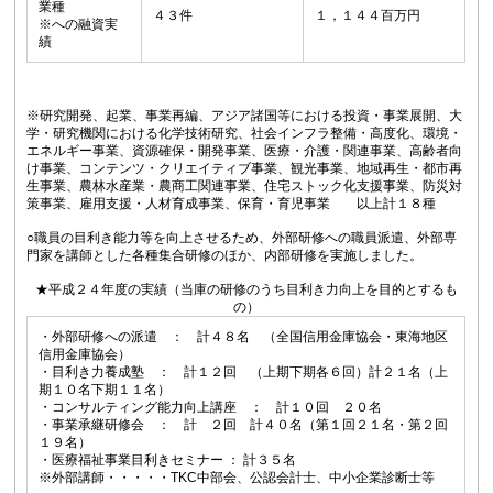
業種
４３件
１，１４４百万円
※への融資実
績
※研究開発、起業、事業再編、アジア諸国等における投資・事業展開、大
学・研究機関における化学技術研究、社会インフラ整備・高度化、環境・
エネルギー事業、資源確保・開発事業、医療・介護・関連事業、高齢者向
け事業、コンテンツ・クリエイティブ事業、観光事業、地域再生・都市再
生事業、農林水産業・農商工関連事業、住宅ストック化支援事業、防災対
策事業、雇用支援・人材育成事業、保育・育児事業 以上計１８種
○職員の目利き能力等を向上させるため、外部研修への職員派遣、外部専
門家を講師とした各種集合研修のほか、内部研修を実施しました。
★平成２４年度の実績（当庫の研修のうち目利き力向上を目的とするも
の）
・外部研修への派遣 ： 計４８名 （全国信用金庫協会・東海地区
信用金庫協会）
・目利き力養成塾 ： 計１２回 （上期下期各６回）計２１名（上
期１０名下期１１名）
・コンサルティング能力向上講座 ： 計１０回 ２０名
・事業承継研修会 ： 計 ２回 計４０名（第１回２１名・第２回
１９名）
・医療福祉事業目利きセミナー ： 計３５名
※外部講師・・・・・TKC中部会、公認会計士、中小企業診断士等