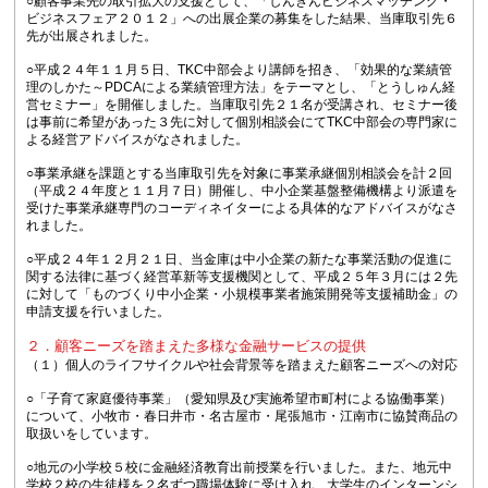
○顧客事業先の取引拡大の支援として、「しんきんビジネスマッチング・
ビジネスフェア２０１２」への出展企業の募集をした結果、当庫取引先６
先が出展されました。
○平成２４年１１月５日、TKC中部会より講師を招き、「効果的な業績管
理のしかた～PDCAによる業績管理方法」をテーマとし、「とうしゅん経
営セミナー」を開催しました。当庫取引先２１名が受講され、セミナー後
は事前に希望があった３先に対して個別相談会にてTKC中部会の専門家に
よる経営アドバイスがなされました。
○事業承継を課題とする当庫取引先を対象に事業承継個別相談会を計２回
（平成２４年度と１１月７日）開催し、中小企業基盤整備機構より派遣を
受けた事業承継専門のコーディネイターによる具体的なアドバイスがなさ
れました。
○平成２４年１２月２１日、当金庫は中小企業の新たな事業活動の促進に
関する法律に基づく経営革新等支援機関として、平成２５年３月には２先
に対して「ものづくり中小企業・小規模事業者施策開発等支援補助金」の
申請支援を行いました。
２．顧客ニーズを踏まえた多様な金融サービスの提供
（１）個人のライフサイクルや社会背景等を踏まえた顧客ニーズへの対応
○「子育て家庭優待事業」（愛知県及び実施希望市町村による協働事業）
について、小牧市・春日井市・名古屋市・尾張旭市・江南市に協賛商品の
取扱いをしています。
○地元の小学校５校に金融経済教育出前授業を行いました。また、地元中
学校２校の生徒様を２名ずつ職場体験に受け入れ、大学生のインターンシ