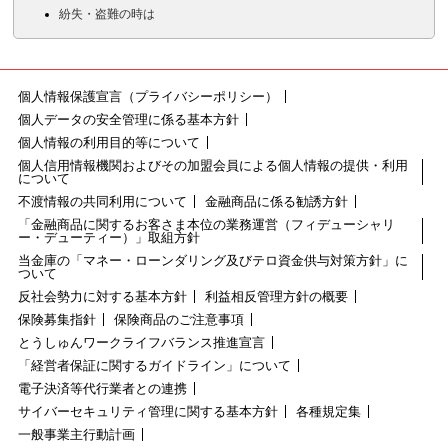
紛失・盗難の時は
個人情報保護宣言（プライバシーポリシー）
個人データの安全管理に係る基本方針
個人情報の利用目的等について
個人信用情報機関およびその加盟会員による個人情報の提供・利用
について
不渡情報の共同利用について
金融商品に係る勧誘方針
「金融商品に関するお客さま本位の業務運営（フィデューシャリ
ー・デューティー）」取組方針
当金庫の「マネー・ローンダリング及びテロ資金供与対策方針」に
ついて
反社会勢力に対する基本方針
利益相反管理方針の概要
保険募集指針
保険商品のご注意事項
とうしゅんワークライフバランス推進宣言
「経営者保証に関するガイドライン」について
電子決済等代行業者との連携
サイバーセキュリティ管理に関する基本方針
各種規定集
一般事業主行動計画