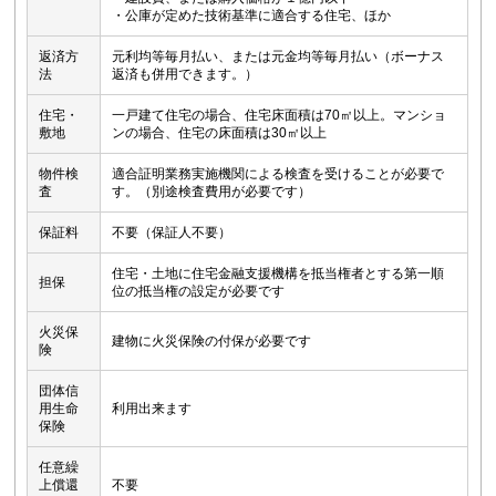
・公庫が定めた技術基準に適合する住宅、ほか
返済方
元利均等毎月払い、または元金均等毎月払い（ボーナス
法
返済も併用できます。）
住宅・
一戸建て住宅の場合、住宅床面積は70㎡以上。マンショ
敷地
ンの場合、住宅の床面積は30㎡以上
物件検
適合証明業務実施機関による検査を受けることが必要で
査
す。（別途検査費用が必要です）
保証料
不要（保証人不要）
住宅・土地に住宅金融支援機構を抵当権者とする第一順
担保
位の抵当権の設定が必要です
火災保
建物に火災保険の付保が必要です
険
団体信
用生命
利用出来ます
保険
任意繰
上償還
不要