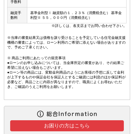
手数料
融資手
基準金利型Ⅰ 融資額の１．２３％（消費税含む） 基準金
数料
利型Ⅱ ５５，０００円（消費税含む）
※詳しくは、各支店までお問い合わせ下さい。
※当庫の審査結果又は債権を譲り受けることを予定している住宅金融支援
機構の審査によっては、ローン利用のご希望に添えない場合がありますの
で、予めご了承ください。
※ 商品ご利用にあたっての留意事項
●ローンのお申し込みについては、当金庫所定の審査があり、その結果ご
希望に沿えない場合もございます。
●ローン等の商品には、変動金利商品のようにお客様の予想に反して金利
が上下するものや保証会社を保証人とするご融資には利息のほか保証料が
必要など、商品ごとに内容が異なりますので、職員によくお尋ねいただ
き、ご確認のうえご利用をお願いします。
お困りの方はこちら