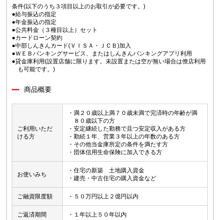
条件(以下のうち３項目以上のお取引が必要です。)
●給与振込の指定
●年金振込の指定
●公共料金（３種目以上）セット
●カードローン契約
●中部しんきんカード(ＶＩＳＡ・ＪＣＢ)加入
●ＷＥＢバンキングサービス、またはしんきんバンキングアプリ利用
●貸金庫利用(設置店舗に限ります。未設置または空が無い場合は僚店利用
も可能です。)
商品概要
・満２０歳以上満７０歳未満で完済時の年齢が満
８０歳以下の方
ご利用いただ
・安定継続した勤務で且つ安定収入がある方
ける方
・勤続１年、営業３年以上の年数のある方
・その他当金庫所定の条件を満たす方
・団体信用生命保険に加入できる方
・住宅の新築 土地購入資金
お使いみち
・建売・中古住宅の購入資金など
ご融資限度額
・５０万円以上２億円以内
ご返済期間
・１年以上５０年以内