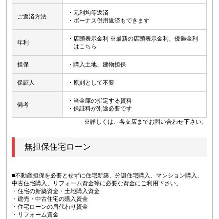
・元利均等返済
ご返済方法
・ボーナス併用返済もできます
・店頭表示金利 ※最新の店頭表示金利、優遇金利
年利
は
こちら
担保
・購入土地、建物担保
保証人
・原則として不要
・当金庫の指定する資料
備考
・保証料が別途必要です
※詳しくは、各支店までお問い合わせ下さい。
無担保住宅ローン
■不動産担保を必要とせずに住宅新築、分譲住宅購入、マンション購入、
中古住宅購入、リフォーム資金等に必要な資金にご利用下さい。
・住宅の新築資金・土地購入資金
・建売・中古住宅の購入資金
・住宅ローンの肩代わり資金
・リフォーム資金