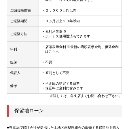
ご融資限度額
・２，０００万円以内
ご返済期間
・３ヵ月以上２０年以内
・元利均等返済
ご返済方法
・ボーナス併用返済もできます
・店頭表示金利 ※最新の店頭表示金利、優遇金利
年利
は
こちら
担保
・不要
保証人
・原則として不要
・当金庫の指定する資料
備考
・保証料は金利に含みます
※詳しくは、各支店までお問い合わせ下さい。
保留地ローン
■当庫及び保証会社が提携した土地区画整理組合の販売する保留地を購入