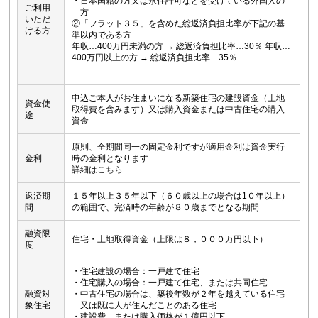
・日本国籍の方又は永住許可などを受けている外国人の
ご利用
方
いただ
②「フラット３５」を含めた総返済負担比率が下記の基
ける方
準以内である方
年収…400万円未満の方 → 総返済負担比率…30％ 年収…
400万円以上の方 → 総返済負担比率…35％
申込ご本人がお住まいになる新築住宅の建設資金（土地
資金使
取得費を含みます）又は購入資金または中古住宅の購入
途
資金
原則、全期間同一の固定金利ですが適用金利は資金実行
金利
時の金利となります
詳細は
こちら
返済期
１５年以上３５年以下（６０歳以上の場合は1０年以上）
間
の範囲で、完済時の年齢が８０歳までとなる期間
融資限
住宅・土地取得資金（上限は８，０００万円以下）
度
・住宅建設の場合：一戸建て住宅
・住宅購入の場合：一戸建て住宅、または共同住宅
融資対
・中古住宅の場合は、築後年数が２年を越えている住宅
象住宅
又は既に人が住んだことのある住宅
・建設費、または購入価格が１億円以下