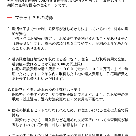
■住宅金融支援機構の株券化支援事業(買取型)を利用した、最長35年で全
期間の金利が固定の住宅ローンです。
フラット３５の特徴
返済終了までの金利、返済額がはじめから決まっているので、将来の返
済が安心
お借入時に返済額が決定し、返済途中で金利が変わることがありません
（最長３５年間）。将来の返済計画を立てやすく、金利の上昇であわて
ることがありません。
融資限度額は地域や年収による差はなく、住宅・土地取得費用の全額、
融資額を受けることが可能(8,000万円上限)
住宅の建設費用や購入費用の１００％（最大８，０００万円）までご利
用いただけます。２年以内に取得した土地の購入費用も、住宅建設費と
あわせてお借入れいただけます。
保証料が不要、繰上返済の手数料も不要！
保険料が不要ですので、初期費用を節約できます。また、ご返済中の諸
手続（繰上返済、返済方法変更など）の費用も不要です。
住宅の検査もセットで行なわれるため、お住まいになる住宅は安全で長
持ち
ご融資だけでなく、耐久性などを定めた技術基準について検査機関が検
査しますので住宅の質に対して信頼を持てます。
ご返済中に収入の状況に合わせて返済方法を変更出来るため、将来も安