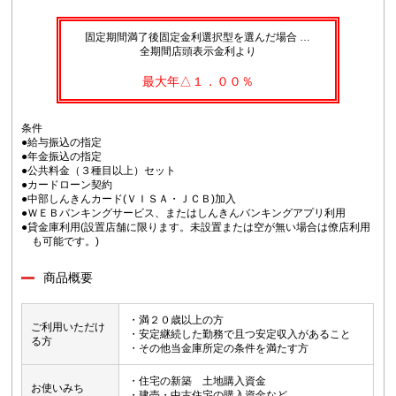
固定期間満了後固定金利選択型を選んだ場合 …
全期間店頭表示金利より
最大年△１．００％
条件
●給与振込の指定
●年金振込の指定
●公共料金（３種目以上）セット
●カードローン契約
●中部しんきんカード(ＶＩＳＡ・ＪＣＢ)加入
●ＷＥＢバンキングサービス、またはしんきんバンキングアプリ利用
●貸金庫利用(設置店舗に限ります。未設置または空が無い場合は僚店利用
も可能です。)
商品概要
・満２０歳以上の方
ご利用いただけ
・安定継続した勤務で且つ安定収入があること
る方
・その他当金庫所定の条件を満たす方
・住宅の新築 土地購入資金
お使いみち
・建売・中古住宅の購入資金など