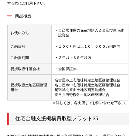
する際にご利用下さい。
商品概要
・自己居住用の保留地購入資金及び住宅建
お使いみち
設資金
ご融資額
・１００万円以上１０，０００万円以内
ご融資期間
・２年以上３５年以内
提携取扱保証会社
・全国保証㈱
名古屋市上志段味特定土地区画整理組合
提携取扱土地区画整理
名古屋市中志段味特定土地区画整理組合
組合
尾張旭北原山土地区画整理組合
春日井熊野桜佐土地区画整理組合
※詳しくは、各支店までお問い合わせ下さい。
住宅金融支援機構買取型フラット35